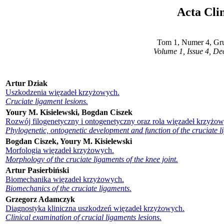
Acta Cli
Tom 1, Numer 4, Gr
Volume 1, Issue 4, D
Artur Dziak
Uszkodzenia więzadeł krzyżowych.
Cruciate ligament lesions.
Youry M. Kisielewski, Bogdan Ciszek
Rozwój filogenetyczny i ontogenetyczny oraz rola więzadeł krzyżow
Phylogenetic, ontogenetic development and function of the cruciate l
Bogdan Ciszek, Youry M. Kisielewski
Morfologia więzadeł krzyżowych.
Morphology of the cruciate ligaments of the knee joint.
Artur Pasierbiński
Biomechanika więzadeł krzyżowych.
Biomechanics of the cruciate ligaments.
Grzegorz Adamczyk
Diagnostyka kliniczna uszkodzeń więzadeł krzyżowych.
Clinical examination of crucial ligaments lesions.