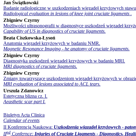
Jan Świątkowski
Badanie radiologiczne w uszkodzeniach więzadeł krzyżowych staw
Radiological evaluation in lesions of knee joint cruciate ligaments .
Zbigniew Czyrny
Możliwości ultrasonografii w diagnostyce uszkodzeń więzadeł krzy
Capability of US in diagnostics of cruciate ligaments.
Beata Ciszkowska-Łysoń
Anatomia więzadeł krzyżowych w badaniu NMR.
Magnetic Resonance Imaging - he anatomy of cruciate ligaments.
Zbigniew Czyrny
Diagnostyka uszkodzeń więzadeł krzyżowych w badaniu MRI.
MRI diagnostics of cruciate ligaments.
Zbigniew Czyrny
Zmiany towarzyszące uszkodzeniom więzadeł krzyżowych w obraz
MRI evaluation of lesions associated to ACL tears.
Urszula Zdanowicz
Estetyczna blizna cz. I.
Aeasthetic scar part I.
Biuletyn Acta Clinica
Calendar of events
II Konferencja Naukowa:
Uszkodzenia wiązadeł krzyżowych - patom
nd
II
Confernce:
Injuries of Cruciate Ligaments - Diagnostics, Hea