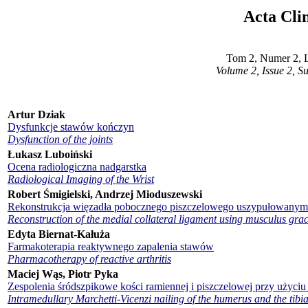
Acta Cli
Tom 2, Numer 2, 
Volume 2, Issue 2, 
Artur Dziak
Dysfunkcje stawów kończyn
Dysfunction of the joints
Łukasz Luboiński
Ocena radiologiczna nadgarstka
Radiological Imaging of the Wrist
Robert Śmigielski, Andrzej Mioduszewski
Rekonstrukcja więzadła pobocznego piszczelowego uszypułowanym 
Reconstruction of the medial collateral ligament using musculus grac
Edyta Biernat-Kałuża
Farmakoterapia reaktywnego zapalenia stawów
Pharmacotherapy of reactive arthritis
Maciej Wąs, Piotr Pyka
Zespolenia śródszpikowe kości ramiennej i piszczelowej przy użyci
Intramedullary Marchetti-Vicenzi nailing of the humerus and the tibi