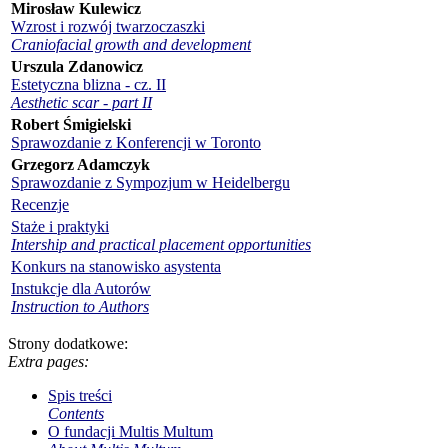
Mirosław Kulewicz
Wzrost i rozwój twarzoczaszki
Craniofacial growth and development
Urszula Zdanowicz
Estetyczna blizna - cz. II
Aesthetic scar - part II
Robert Śmigielski
Sprawozdanie z Konferencji w Toronto
Grzegorz Adamczyk
Sprawozdanie z Sympozjum w Heidelbergu
Recenzje
Staże i praktyki
Intership and practical placement opportunities
Konkurs na stanowisko asystenta
Instukcje dla Autorów
Instruction to Authors
Strony dodatkowe:
Extra pages:
Spis treści
Contents
O fundacji Multis Multum